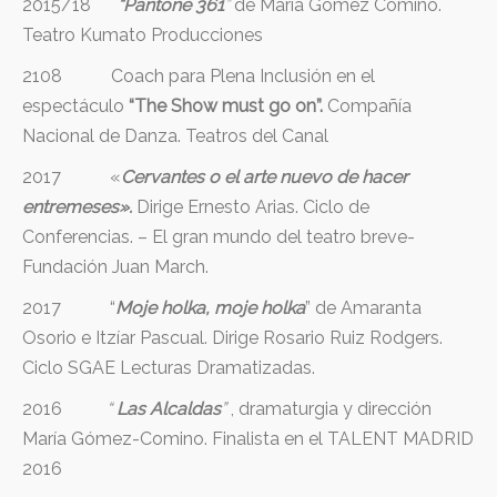
2015/18
“Pantone 361
”
de María Gómez Comino.
Teatro Kumato Producciones
2108 Coach para Plena Inclusión en el
espectáculo
“The Show must go on”.
Compañía
Nacional de Danza. Teatros del Canal
2017 «
Cervantes o el arte nuevo de hacer
entremeses».
Dirige Ernesto Arias. Ciclo de
Conferencias. – El gran mundo del teatro breve-
Fundación Juan March.
2017 “
Moje holka, moje holka
” de Amaranta
Osorio e Itzíar Pascual. Dirige Rosario Ruiz Rodgers.
Ciclo SGAE Lecturas Dramatizadas.
2016
“
Las Alcaldas
”
, dramaturgia y dirección
María Gómez-Comino. Finalista en el TALENT MADRID
2016