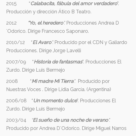
2015 “
Calabacita, fábula del amor verdadero
”.
Producción y dirección Ático B Teatro.
2012
“Yo, el heredero
”.
Producciones Andrea D
´Odorico. Dirige Francesco Saponaro.
2010/12 “
El Avaro
”.
Producido por el CDN y Galiardo
Producciones. Dirige Jorge Lavelli
2007/09 “
Historia de fantasmas
”. Producciones El
Zurdo. Dirige Luis Bermejo
2008 “
Mi madre Mi Tierra
”.
Producido por
Nuestras Voces . Dirige Lídia García. (Argentina)
2006/08 “
Un momento dulce
”. Producciones El
Zurdo. Dirige Luis Bermejo
2003/04
“
El sueño de una noche de verano
”.
Producido por Andrea D´Odorico. Dirige Miguel Narros