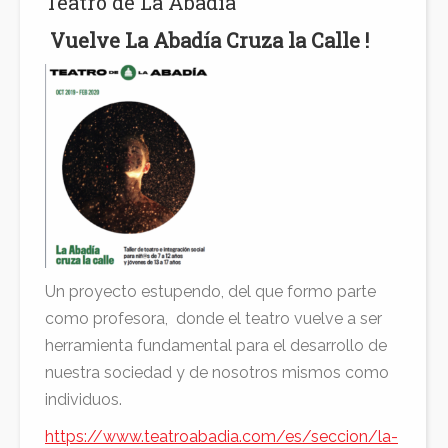
Teatro de La Abadía
Docencia
Vuelve La Abadía Cruza la Calle !
Contacto
Un proyecto estupendo, del que formo parte
como profesora, donde el teatro vuelve a ser
herramienta fundamental para el desarrollo de
nuestra sociedad y de nosotros mismos como
individuos.
https://www.teatroabadia.com/es/seccion/la-