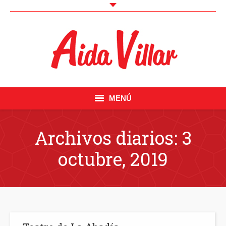
MENÚ
Inicio
Archivos diarios:
3
Curriculum
octubre, 2019
Fotos
Videobook
Trabajos